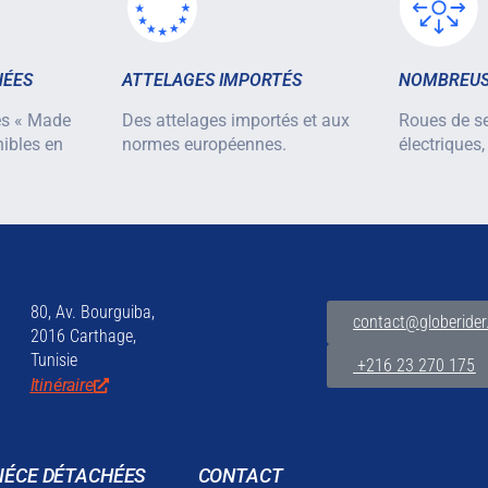
HÉES
ATTELAGES IMPORTÉS
NOMBREUS
es « Made
Des attelages importés et aux
Roues de se
nibles en
normes européennes.
électriques,
80, Av. Bourguiba,
contact@globerider
2016 Carthage,
Tunisie
+216 23 270 175
Itinéraire
IÉCE DÉTACHÉES
CONTACT