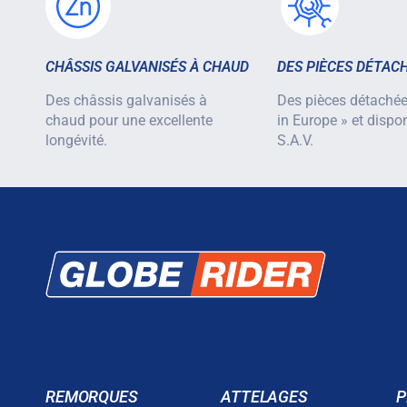
CHÂSSIS GALVANISÉS À CHAUD
DES PIÈCES DÉTAC
Des châssis galvanisés à
Des pièces détaché
chaud pour une excellente
in Europe » et dispo
longévité.
S.A.V.
REMORQUES
ATTELAGES
P