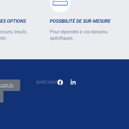
ES OPTIONS
POSSIBILITÉ DE SUR-MESURE
cours, treuils
Pour répondre à vos besoins
 etc
spéciﬁques.
SUIVEZ-NOUS
.com.tn