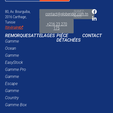
80, Av. Bourguiba,
SUIVEZ-
contact@globerider.com.tn
NOUS
2016 Carthage,
Tunisie
+216 23 270
Itinéraire
175
REMORQUES
ATTELAGES
PIÉCE
CONTACT
DÉTACHÉES
Gamme
Ocean
Gamme
EasyStock
Gamme Pro
Gamme
Escape
Gamme
Country
Gamme Box