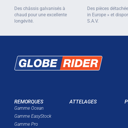
Des châssis galvanisés à
Des pièces détaché
chaud pour une excellente
in Europe » et dispo
longévité.
S.A.V.
REMORQUES
ATTELAGES
P
Gamme Ocean
Gamme EasyStock
Gamme Pro