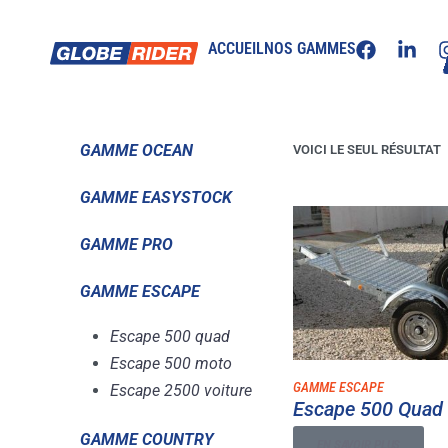
ACCUEIL
›
NOS PRODUITS
›
REMORQUES
›
GAMME ESCAPE
›
ES
ACCUEIL
NOS GAMMES
ESCAPE 500 QUAD
GAMME OCEAN
VOICI LE SEUL RÉSULTAT
GAMME EASYSTOCK
GAMME PRO
GAMME ESCAPE
Escape 500 quad
Escape 500 moto
GAMME ESCAPE
Escape 2500 voiture
Escape 500 Quad
GAMME COUNTRY
EN SAVOIR PLUS