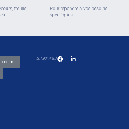
cours, treuils
Pour répondre à vos besoins
 etc
spéciﬁques.
SUIVEZ-NOUS
.com.tn