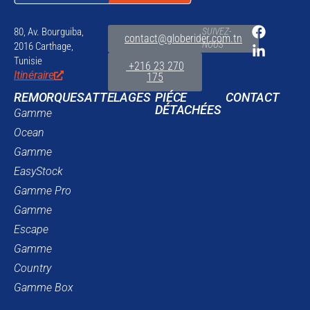
80, Av. Bourguiba,
SUIVEZ-
contact@globerider.com.tn
NOUS
2016 Carthage,
Tunisie
+216 23 270
Itinéraire
175
REMORQUES
ATTELAGES
PIÉCE
CONTACT
DÉTACHÉES
Gamme
Ocean
Gamme
EasyStock
Gamme Pro
Gamme
Escape
Gamme
Country
Gamme Box