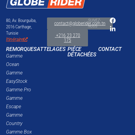
80, Av. Bourguiba,
SUIVEZ-
contact@globerider.com.tn
NOUS
2016 Carthage,
Tunisie
+216 23 270
Itinéraire
175
REMORQUES
ATTELAGES
PIÉCE
CONTACT
DÉTACHÉES
Gamme
Ocean
Gamme
EasyStock
Gamme Pro
Gamme
Escape
Gamme
Country
Gamme Box