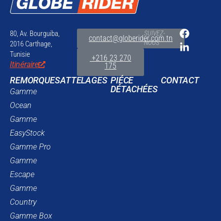
80, Av. Bourguiba,
SUIVEZ-
contact@globerider.com.tn
NOUS
2016 Carthage,
Tunisie
+216 23 270
Itinéraire
175
REMORQUES
ATTELAGES
PIÉCE
CONTACT
DÉTACHÉES
Gamme
Ocean
Gamme
EasyStock
Gamme Pro
Gamme
Escape
Gamme
Country
Gamme Box