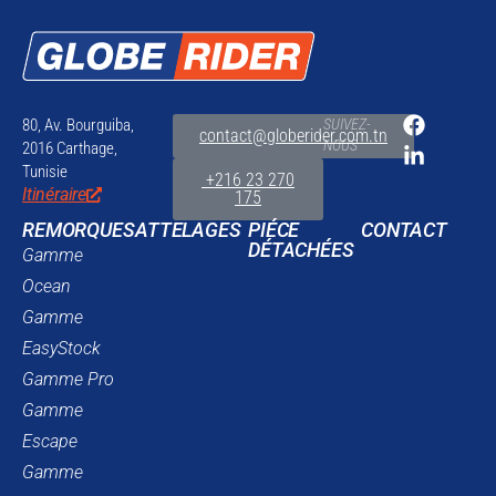
80, Av. Bourguiba,
SUIVEZ-
contact@globerider.com.tn
NOUS
2016 Carthage,
Tunisie
+216 23 270
Itinéraire
175
REMORQUES
ATTELAGES
PIÉCE
CONTACT
DÉTACHÉES
Gamme
Ocean
Gamme
EasyStock
Gamme Pro
Gamme
Escape
Gamme