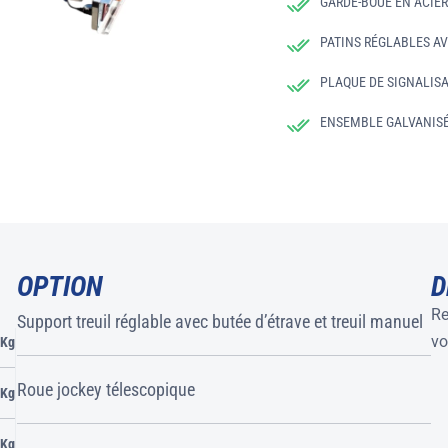
GARDE-BOUE EN ACIE
PATINS RÉGLABLES A
PLAQUE DE SIGNALIS
ENSEMBLE GALVANIS
OPTION
D
Re
Support treuil réglable avec butée d’étrave et treuil manuel
vo
 Kg
Roue jockey télescopique
 Kg
 Kg