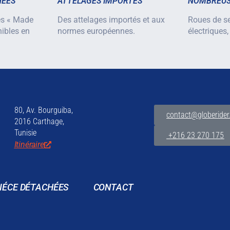
HÉES
ATTELAGES IMPORTÉS
NOMBREUS
es « Made
Des attelages importés et aux
Roues de se
nibles en
normes européennes.
électriques,
80, Av. Bourguiba,
contact@globerider
2016 Carthage,
Tunisie
+216 23 270 175
Itinéraire
IÉCE DÉTACHÉES
CONTACT