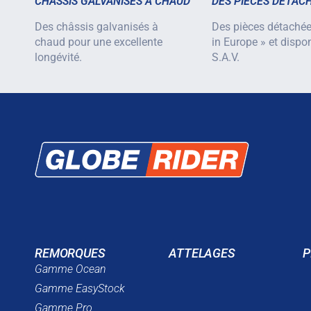
CHÂSSIS GALVANISÉS À CHAUD
DES PIÈCES DÉTAC
Des châssis galvanisés à
Des pièces détaché
chaud pour une excellente
in Europe » et dispo
longévité.
S.A.V.
REMORQUES
ATTELAGES
P
Gamme Ocean
Gamme EasyStock
Gamme Pro