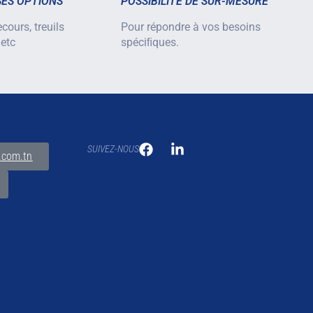
ES OPTIONS
POSSIBILITÉ DE SUR-MESURE
cours, treuils
Pour répondre à vos besoins
 etc
spéciﬁques.
SUIVEZ-NOUS
.com.tn