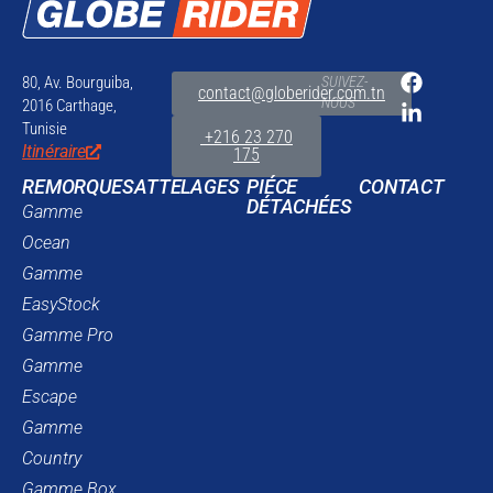
80, Av. Bourguiba,
SUIVEZ-
contact@globerider.com.tn
NOUS
2016 Carthage,
Tunisie
+216 23 270
Itinéraire
175
REMORQUES
ATTELAGES
PIÉCE
CONTACT
DÉTACHÉES
Gamme
Ocean
Gamme
EasyStock
Gamme Pro
Gamme
Escape
Gamme
Country
Gamme Box