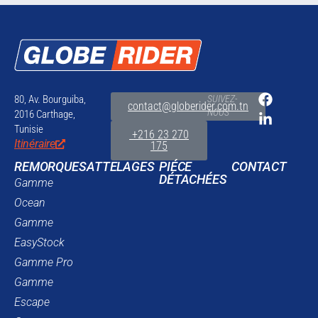
80, Av. Bourguiba,
SUIVEZ-
contact@globerider.com.tn
NOUS
2016 Carthage,
Tunisie
+216 23 270
Itinéraire
175
REMORQUES
ATTELAGES
PIÉCE
CONTACT
DÉTACHÉES
Gamme
Ocean
Gamme
EasyStock
Gamme Pro
Gamme
Escape