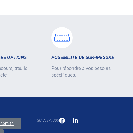
ES OPTIONS
POSSIBILITÉ DE SUR-MESURE
cours, treuils
Pour répondre à vos besoins
 etc
spéciﬁques.
SUIVEZ-NOUS
.com.tn