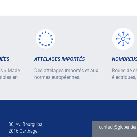
HÉES
ATTELAGES IMPORTÉS
NOMBREUS
es « Made
Des attelages importés et aux
Roues de se
nibles en
normes européennes.
électriques,
80, Av. Bourguiba,
contact@globerider
2016 Carthage,