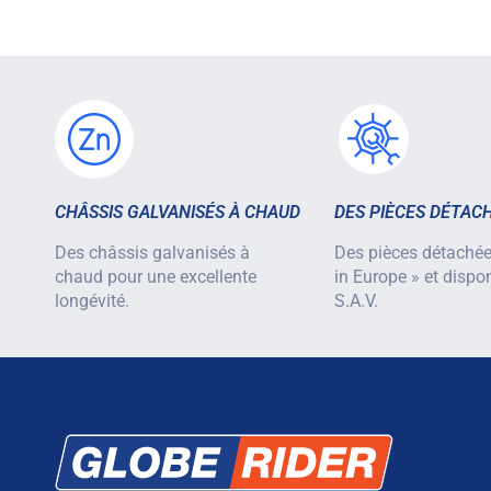
CHÂSSIS GALVANISÉS À CHAUD
DES PIÈCES DÉTAC
Des châssis galvanisés à
Des pièces détaché
chaud pour une excellente
in Europe » et dispo
longévité.
S.A.V.