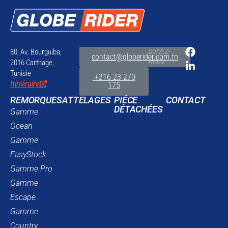
80, Av. Bourguiba,
SUIVEZ-
contact@globerider.com.tn
NOUS
2016 Carthage,
Tunisie
+216 23 270
Itinéraire
175
REMORQUES
ATTELAGES
PIÉCE
CONTACT
DÉTACHÉES
Gamme
Ocean
Gamme
EasyStock
Gamme Pro
Gamme
Escape
Gamme
Country