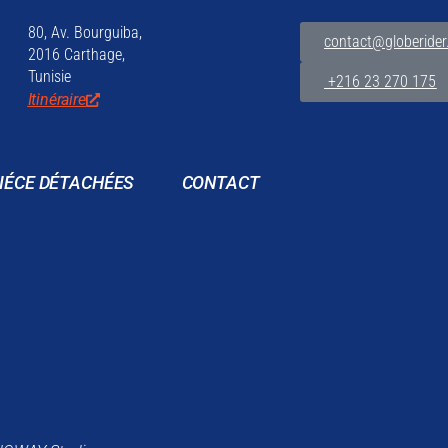
80, Av. Bourguiba,
contact@globerider
2016 Carthage,
Tunisie
+216 23 270 175
Itinéraire
IÉCE DÉTACHÉES
CONTACT