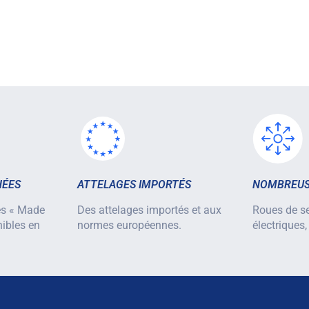
HÉES
ATTELAGES IMPORTÉS
NOMBREUS
es « Made
Des attelages importés et aux
Roues de se
nibles en
normes européennes.
électriques,