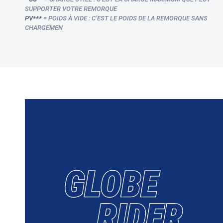
SUPPORTER VOTRE REMORQUE
PV***
= POIDS À VIDE : C’EST LE POIDS DE LA REMORQUE SANS
CHARGEMEN